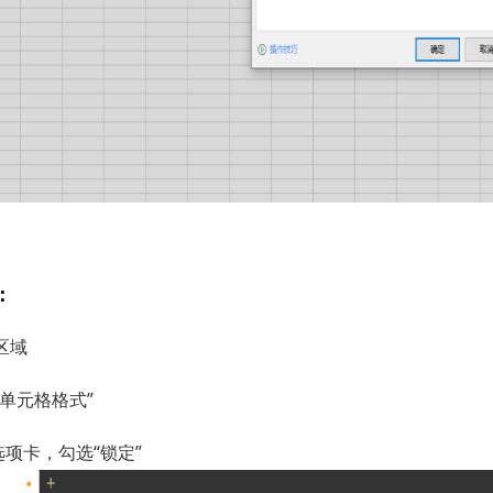
：
区域
单元格格式”
选项卡，勾选“锁定”