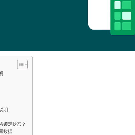
明
说明
格锁定状态？
写数据